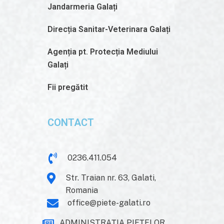
Jandarmeria Galați
Direcția Sanitar-Veterinara Galați
Agenția pt. Protecția Mediului
Galați
Fii pregătit
CONTACT
0236.411.054
Str. Traian nr. 63, Galati,
Romania
office@piete-galati.ro
ADMINISTRAŢIA PIEŢELOR