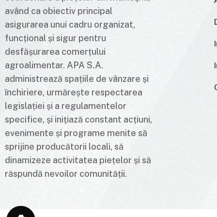
având ca obiectiv principal
asigurarea unui cadru organizat,
funcțional și sigur pentru
desfășurarea comerțului
agroalimentar. APA S.A.
administrează spațiile de vânzare și
închiriere, urmărește respectarea
legislației și a regulamentelor
specifice, și inițiază constant acțiuni,
evenimente și programe menite să
sprijine producătorii locali, să
dinamizeze activitatea piețelor și să
răspundă nevoilor comunității.