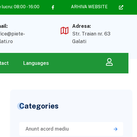
lucru: 08:00 - 16:00
ARHIVA WEBSITE
ail:
Adresa:
fice@piete-
Str. Traian nr. 63
lati.ro
Galati
tact
Languages
Categories
Anunt acord mediu