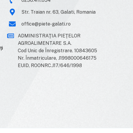
0236.411.054
Str. Traian nr. 63, Galati, Romania
office@piete-galati.ro
ADMINISTRAŢIA PIEŢELOR
AGROALIMENTARE S.A.
ți
Cod Unic de Înregistrare. 10843605
Nr. Înmatriculare, J1998000646175
EUID, ROONRC.J17/646/1998