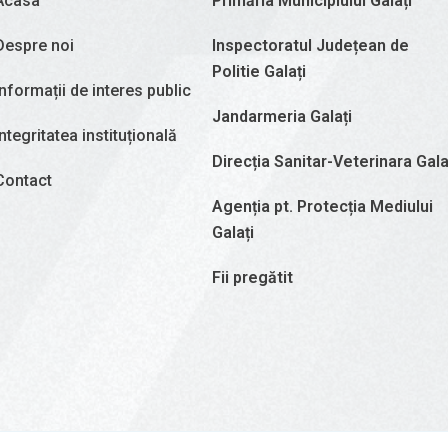
Acasa
Primăria Municipiului Galați
Despre noi
Inspectoratul Județean de
Politie Galați
Informații de interes public
Jandarmeria Galați
Integritatea instituțională
Direcția Sanitar-Veterinara Gala
Contact
Agenția pt. Protecția Mediului
Galați
Fii pregătit