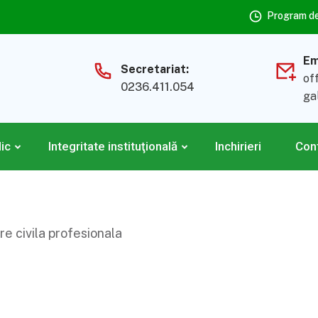
Program de 
Em
Secretariat:
of
0236.411.054
ga
lic
Integritate instituţională
Inchirieri
Con
e civila profesionala