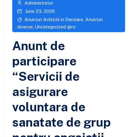
Administrator
June 23, 2026
Anunturi Achizitii in Derulare
,
Anunturi
diverse
,
Uncategorized @ro
Anunt de
participare
“Servicii de
asigurare
voluntara de
sanatate de grup