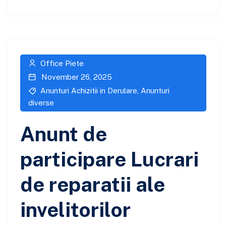
Office Piete
November 26, 2025
Anunturi Achizitii in Derulare
,
Anunturi
diverse
Anunt de
participare Lucrari
de reparatii ale
invelitorilor