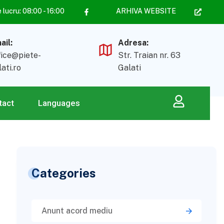
lucru: 08:00 - 16:00
ARHIVA WEBSITE
ail:
Adresa:
fice@piete-
Str. Traian nr. 63
lati.ro
Galati
tact
Languages
Categories
Anunt acord mediu