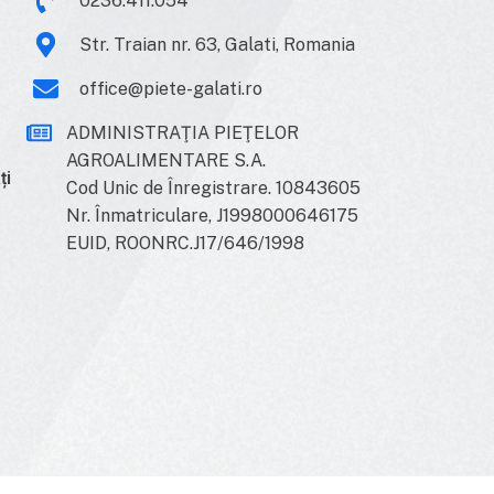
0236.411.054
Str. Traian nr. 63, Galati, Romania
office@piete-galati.ro
ADMINISTRAŢIA PIEŢELOR
AGROALIMENTARE S.A.
ți
Cod Unic de Înregistrare. 10843605
Nr. Înmatriculare, J1998000646175
EUID, ROONRC.J17/646/1998