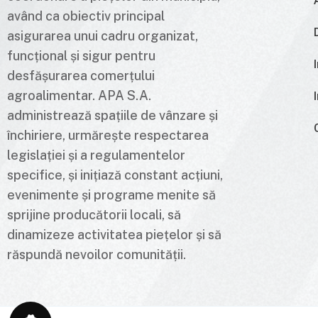
având ca obiectiv principal
asigurarea unui cadru organizat,
funcțional și sigur pentru
desfășurarea comerțului
agroalimentar. APA S.A.
administrează spațiile de vânzare și
închiriere, urmărește respectarea
legislației și a regulamentelor
specifice, și inițiază constant acțiuni,
evenimente și programe menite să
sprijine producătorii locali, să
dinamizeze activitatea piețelor și să
răspundă nevoilor comunității.