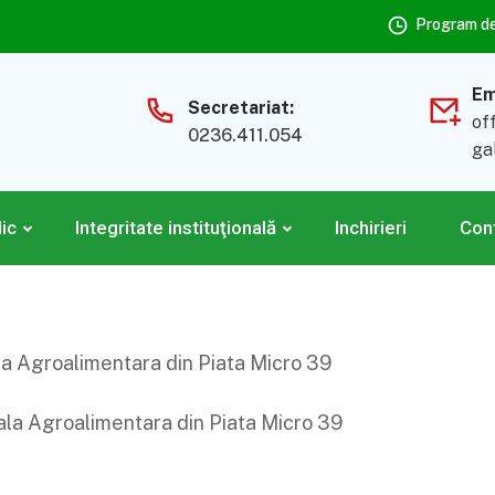
Program de 
Em
Secretariat:
of
0236.411.054
ga
lic
Integritate instituţională
Inchirieri
Con
ala Agroalimentara din Piata Micro 39
Hala Agroalimentara din Piata Micro 39