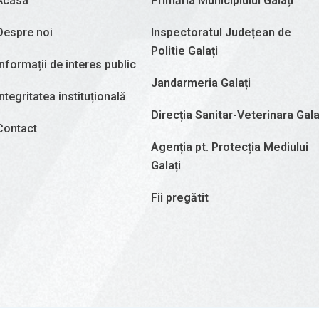
Acasa
Primăria Municipiului Galați
Despre noi
Inspectoratul Județean de
Politie Galați
Informații de interes public
Jandarmeria Galați
Integritatea instituțională
Direcția Sanitar-Veterinara Gala
Contact
Agenția pt. Protecția Mediului
Galați
Fii pregătit