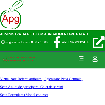
ADMINISTRATIA PIETELOR AGROALIMENTARE GALATI
Program de lucru: 08:00 - 16:00
ARHIVA WEBSITE
Vizualizare Referat atribuire ,, Igienizare Piata Centrala,,
Scan Anunt de participare+Caiet de sarcini
Scan Formulare+Model contract