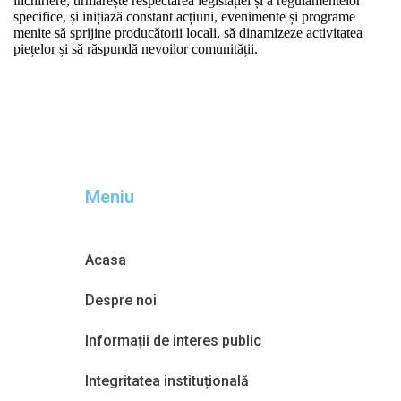
închiriere, urmărește respectarea legislației și a regulamentelor
specifice, și inițiază constant acțiuni, evenimente și programe
menite să sprijine producătorii locali, să dinamizeze activitatea
piețelor și să răspundă nevoilor comunității.
Meniu
Acasa
Despre noi
Informații de interes public
Integritatea instituțională