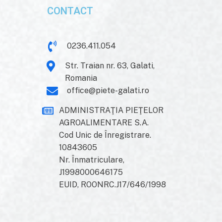
CONTACT
0236.411.054
Str. Traian nr. 63, Galati,
Romania
office@piete-galati.ro
ADMINISTRAŢIA PIEŢELOR
AGROALIMENTARE S.A.
Cod Unic de Înregistrare.
10843605
Nr. Înmatriculare,
J1998000646175
EUID, ROONRC.J17/646/1998