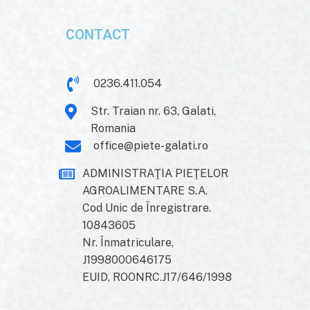
CONTACT
0236.411.054
Str. Traian nr. 63, Galati,
Romania
office@piete-galati.ro
ADMINISTRAŢIA PIEŢELOR
AGROALIMENTARE S.A.
Cod Unic de Înregistrare.
10843605
Nr. Înmatriculare,
J1998000646175
EUID, ROONRC.J17/646/1998