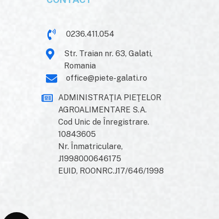
0236.411.054
Str. Traian nr. 63, Galati,
Romania
office@piete-galati.ro
ADMINISTRAŢIA PIEŢELOR
AGROALIMENTARE S.A.
Cod Unic de Înregistrare.
10843605
Nr. Înmatriculare,
J1998000646175
EUID, ROONRC.J17/646/1998