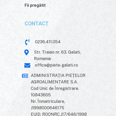
Fii pregătit
CONTACT
0236.411.054
Str. Traian nr. 63, Galati,
Romania
office@piete-galati.ro
ADMINISTRAŢIA PIEŢELOR
AGROALIMENTARE S.A.
Cod Unic de Înregistrare.
10843605
Nr. Înmatriculare,
J1998000646175
EUID, ROONRC.J17/646/1998