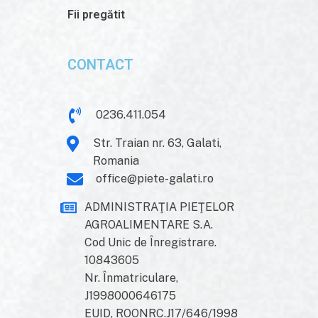
Fii pregătit
CONTACT
0236.411.054
Str. Traian nr. 63, Galati,
Romania
office@piete-galati.ro
ADMINISTRAŢIA PIEŢELOR
AGROALIMENTARE S.A.
Cod Unic de Înregistrare.
10843605
Nr. Înmatriculare,
J1998000646175
EUID, ROONRC.J17/646/1998