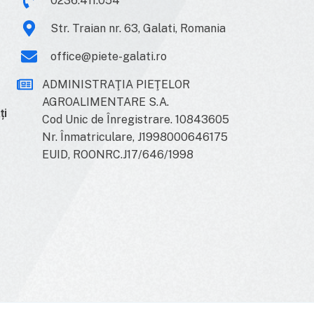
0236.411.054
Str. Traian nr. 63, Galati, Romania
office@piete-galati.ro
ADMINISTRAŢIA PIEŢELOR
AGROALIMENTARE S.A.
ți
Cod Unic de Înregistrare. 10843605
Nr. Înmatriculare, J1998000646175
EUID, ROONRC.J17/646/1998