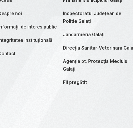
Acasa
Primăria Municipiului Galați
Despre noi
Inspectoratul Județean de
Politie Galați
Informații de interes public
Jandarmeria Galați
Integritatea instituțională
Direcția Sanitar-Veterinara Gala
Contact
Agenția pt. Protecția Mediului
Galați
Fii pregătit