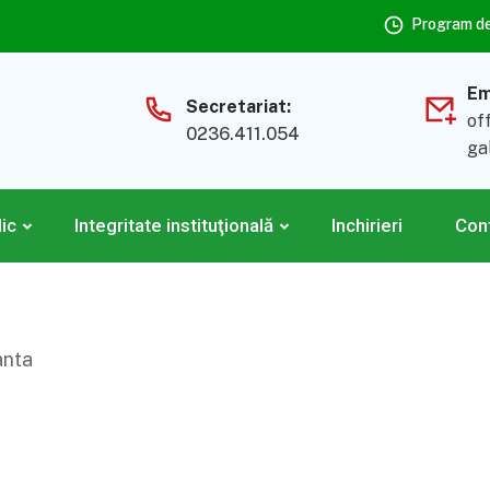
Program de 
Em
Secretariat:
of
0236.411.054
ga
lic
Integritate instituţională
Inchirieri
Con
anta