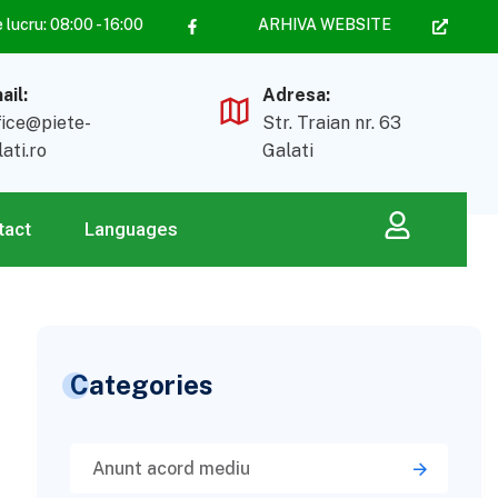
lucru: 08:00 - 16:00
ARHIVA WEBSITE
ail:
Adresa:
fice@piete-
Str. Traian nr. 63
lati.ro
Galati
tact
Languages
Categories
Anunt acord mediu