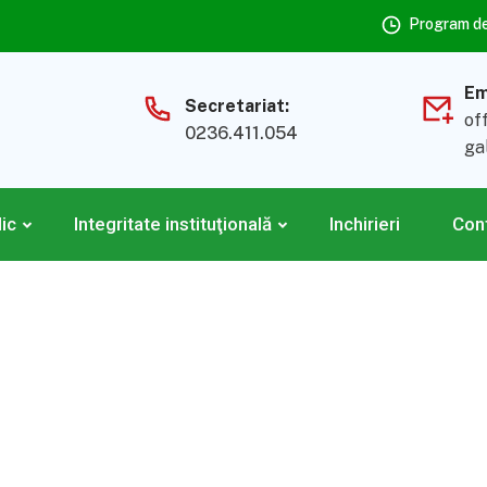
Program de 
Em
Secretariat:
of
0236.411.054
ga
lic
Integritate instituţională
Inchirieri
Con