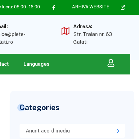
lucru: 08:00 - 16:00
ARHIVA WEBSITE
ail:
Adresa:
fice@piete-
Str. Traian nr. 63
lati.ro
Galati
tact
Languages
Categories
Anunt acord mediu