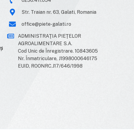
0236.411.054
Str. Traian nr. 63, Galati, Romania
office@piete-galati.ro
ADMINISTRAŢIA PIEŢELOR
AGROALIMENTARE S.A.
ți
Cod Unic de Înregistrare. 10843605
Nr. Înmatriculare, J1998000646175
EUID, ROONRC.J17/646/1998