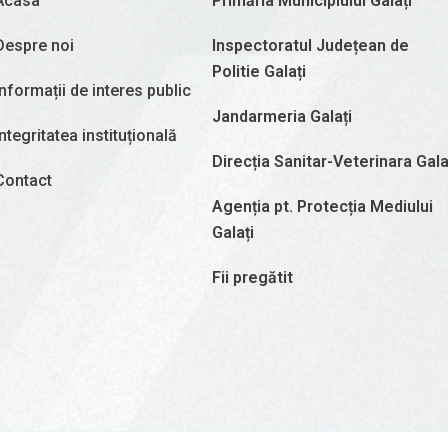
Acasa
Primăria Municipiului Galați
Despre noi
Inspectoratul Județean de
Politie Galați
Informații de interes public
Jandarmeria Galați
Integritatea instituțională
Direcția Sanitar-Veterinara Gala
Contact
Agenția pt. Protecția Mediului
Galați
Fii pregătit