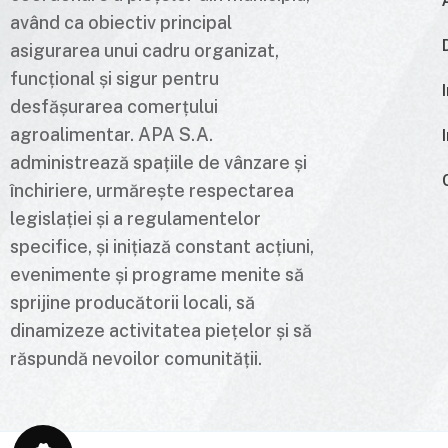
având ca obiectiv principal
asigurarea unui cadru organizat,
funcțional și sigur pentru
desfășurarea comerțului
agroalimentar. APA S.A.
administrează spațiile de vânzare și
închiriere, urmărește respectarea
legislației și a regulamentelor
specifice, și inițiază constant acțiuni,
evenimente și programe menite să
sprijine producătorii locali, să
dinamizeze activitatea piețelor și să
răspundă nevoilor comunității.