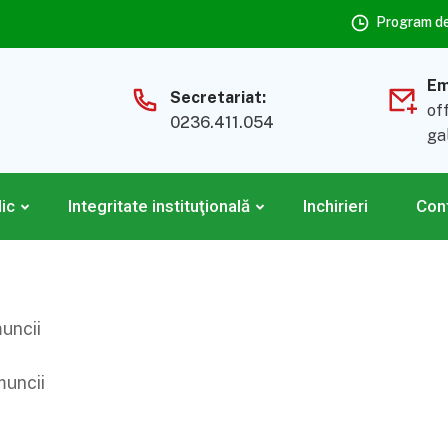
Program de 
Em
Secretariat:
of
0236.411.054
ga
lic
Integritate instituţională
Inchirieri
Con
uncii
muncii