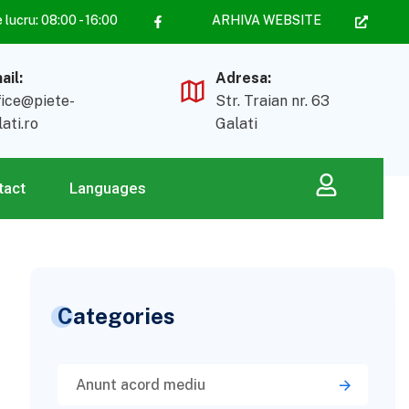
lucru: 08:00 - 16:00
ARHIVA WEBSITE
ail:
Adresa:
fice@piete-
Str. Traian nr. 63
lati.ro
Galati
tact
Languages
Categories
Anunt acord mediu