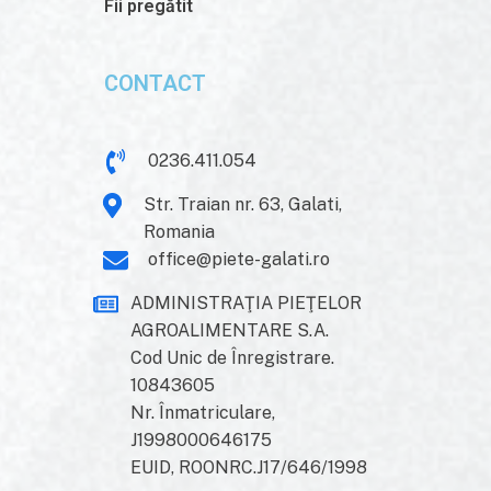
Fii pregătit
CONTACT
0236.411.054
Str. Traian nr. 63, Galati,
Romania
office@piete-galati.ro
ADMINISTRAŢIA PIEŢELOR
AGROALIMENTARE S.A.
Cod Unic de Înregistrare.
10843605
Nr. Înmatriculare,
J1998000646175
EUID, ROONRC.J17/646/1998